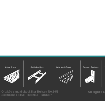
Ortaköy sanayi sitesi, İlter Bulvarı No:16/1
All rights
Selimpaşa / Silivri - Istanbul - TURKEY