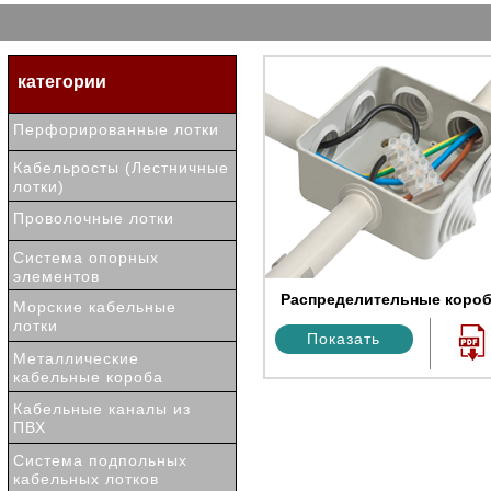
категории
Перфорированные лотки
Кабельросты (Лестничные
лотки)
Проволочные лотки
Система опорных
элементов
Распределительные коро
Морские кабельные
лотки
Показать
Металлические
кабельные короба
Кабельные каналы из
ПВХ
Система подпольных
кабельных лотков